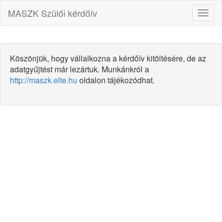
MASZK Szülői kérdőív
Toggl
naviga
Köszönjük, hogy vállalkozna a kérdőív kitöltésére, de az
adatgyűjtést már lezártuk. Munkánkról a
http://maszk.elte.hu
oldalon tájékozódhat.